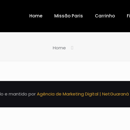
Home
Missão Paris
Carrinho
F
Home
ado e mantido por
Agência de Marketing Digital | NetGuaraná