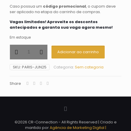
Caso possua um
código promocional
, o cupom deve
ser aplicado na etapa do carrinho de compras.
Vagas limitadas! Aproveite os descontos
antecipados e garanta sua vaga agora mesmo!
Em estoque
III
Adicionar ao carrinho
Missão
CR
Connection
SKU:
PARIS-JUN25
Categoria:
Sem categoria
-
Paris
quantidade
Share
©2026 CR-Connection - All Rights Reserved | Criado e
mantido por
Agência de Marketing Digital |